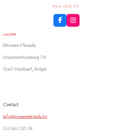
VOLG ONS OP :
F
I
a
n
Locatie
c
s
e
t
Bloemen Miranda
b
a
o
g
Waversesteenweg 174
o
r
k
a
1560 Hoeilaart, België
m
Contact
info@bloemenmiranda.be
02/657.20.78.