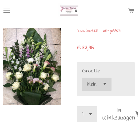
Ga
direct
naar
de
rouwboeket wit-paars
hoofdinhoud
€ 32,95
Grootte
In
winkelwagen