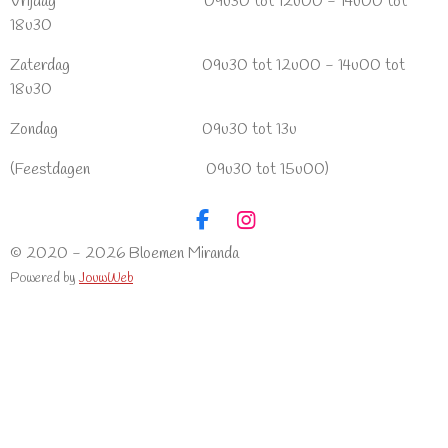
Vrijdag 09u30 tot 12u00 - 14u00 tot
18u30
Zaterdag 09u30 tot 12u00 - 14u00 tot
18u30
Zondag 09u30 tot 13u
(Feestdagen 09u30 tot 15u00)
F
I
a
n
© 2020 - 2026 Bloemen Miranda
c
s
Powered by
JouwWeb
e
t
b
a
o
g
o
r
k
a
m