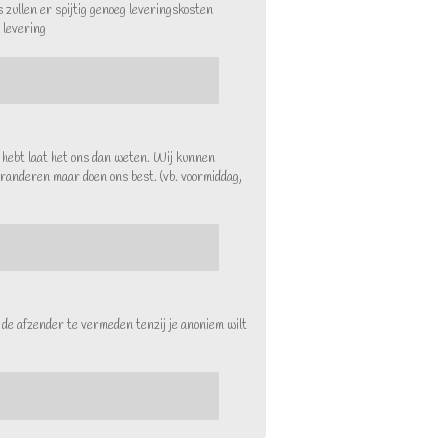
s zullen er spijtig genoeg leveringskosten
 levering
s hebt laat het ons dan weten. Wij kunnen
aranderen maar doen ons best. (vb. voormiddag,
 de afzender te vermeden tenzij je anoniem wilt