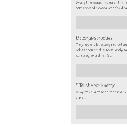
Graag telefoonnr. (indien niet thui
aangerekend worden voor de extra
Bezorginstructies
Als je specifieke bezorginstructie
helaas geen exact bezorgtijdstip g
namiddag, avond, na 18u.)
*Tekst voor kaartje
Vergeet vb. niet de gelegenheid en
blijven.