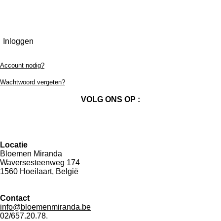
Inloggen
Account nodig?
Wachtwoord vergeten?
VOLG ONS OP :
F
I
a
n
Locatie
c
s
Bloemen Miranda
e
t
Waversesteenweg 174
b
a
1560 Hoeilaart, België
o
g
o
r
k
a
Contact
m
info@bloemenmiranda.be
02/657.20.78.