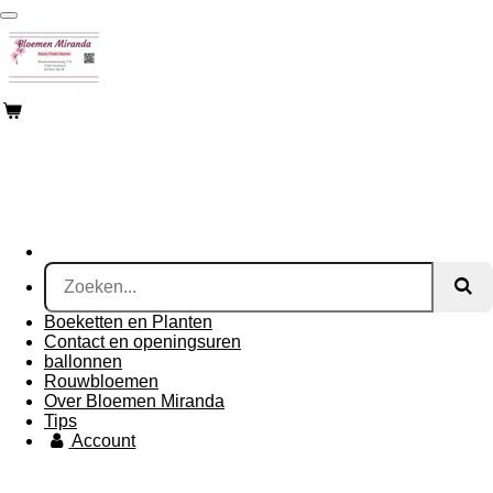
Ga
direct
naar
de
hoofdinhoud
Boeketten en Planten
Contact en openingsuren
ballonnen
Rouwbloemen
Over Bloemen Miranda
Tips
Account